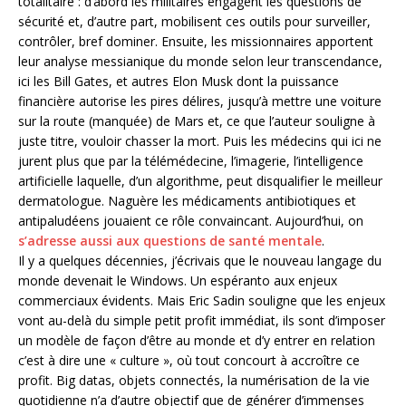
totalitaire : d’abord les militaires engagent les questions de
sécurité et, d’autre part, mobilisent ces outils pour surveiller,
contrôler, bref dominer. Ensuite, les missionnaires apportent
leur analyse messianique du monde selon leur transcendance,
ici les Bill Gates, et autres Elon Musk dont la puissance
financière autorise les pires délires, jusqu’à mettre une voiture
sur la route (manquée) de Mars et, ce que l’auteur souligne à
juste titre, vouloir chasser la mort. Puis les médecins qui ici ne
jurent plus que par la télémédecine, l’imagerie, l’intelligence
artificielle laquelle, d’un algorithme, peut disqualifier le meilleur
dermatologue. Naguère les médicaments antibiotiques et
antipaludéens jouaient ce rôle convaincant. Aujourd’hui, on
s’adresse aussi aux questions de santé mentale
.
Il y a quelques décennies, j’écrivais que le nouveau langage du
monde devenait le Windows. Un espéranto aux enjeux
commerciaux évidents. Mais Eric Sadin souligne que les enjeux
vont au-delà du simple petit profit immédiat, ils sont d’imposer
un modèle de façon d’être au monde et d’y entrer en relation
c’est à dire une « culture », où tout concourt à accroître ce
profit. Big datas, objets connectés, la numérisation de la vie
quotidienne n’a d’autre objectif que de générer d’immenses