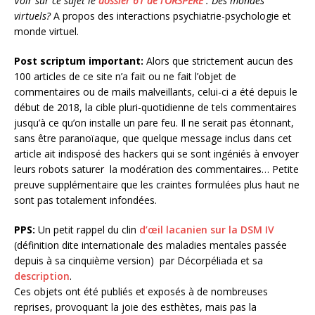
Voir sur ce sujet le
dossier 61 de l’ORSPERE
: Des mondes
virtuels?
A propos des interactions psychiatrie-psychologie et
monde virtuel.
Post scriptum important:
Alors que strictement aucun des
100 articles de ce site n’a fait ou ne fait l’objet de
commentaires ou de mails malveillants, celui-ci a été depuis le
début de 2018, la cible pluri-quotidienne de tels commentaires
jusqu’à ce qu’on installe un pare feu. Il ne serait pas étonnant,
sans être paranoïaque, que quelque message inclus dans cet
article ait indisposé des hackers qui se sont ingéniés à envoyer
leurs robots saturer la modération des commentaires… Petite
preuve supplémentaire que les craintes formulées plus haut ne
sont pas totalement infondées.
PPS:
Un petit rappel du clin
d’œil lacanien sur la DSM IV
(définition dite internationale des maladies mentales passée
depuis à sa cinquième version) par Décorpéliada et sa
description
.
Ces objets ont été publiés et exposés à de nombreuses
reprises, provoquant la joie des esthètes, mais pas la