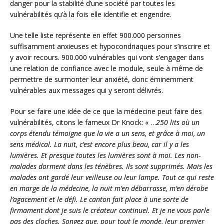
danger pour la stabilité d’une société par toutes les
vulnérabilités qu’à la fois elle identifie et engendre.
Une telle liste représente en effet 900.000 personnes
suffisamment anxieuses et hypocondriaques pour s’inscrire et
y avoir recours. 900.000 vulnérables qui vont s’engager dans
une relation de confiance avec le module, seule à même de
permettre de surmonter leur anxiété, donc éminemment
vulnérables aux messages qui y seront délivrés.
Pour se faire une idée de ce que la médecine peut faire des
vulnérabilités, citons le fameux Dr Knock: « …
250 lits où un
corps étendu témoigne que la vie a un sens, et grâce à moi, un
sens médical. La nuit, c’est encore plus beau, car il y a les
lumières. Et presque toutes les lumières sont à moi. Les non-
malades dorment dans les ténèbres. Ils sont supprimés. Mais les
malades ont gardé leur veilleuse ou leur lampe. Tout ce qui reste
en marge de la médecine, la nuit m’en débarrasse, m’en dérobe
l’agacement et le défi. Le canton fait place à une sorte de
firmament dont je suis le créateur continuel. Et je ne vous parle
pas des cloches. Songez que, pour tout le monde, leur premier