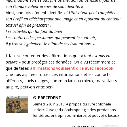
informations saisies aux fins de création ou de mise à jour de
son Compte valent preuve de son identité
. »
Ainsi, une fois dûment identifié «
L’Utilisateur peut compléter
son Profil en téléchargeant une image et en ajoutant du contenu
textuel afin de présenter :
Les activités qui lui font du bien
Les contacts des personnes qui peuvent le soutenir;
Il y trouve également le bilan de ses évaluations
. »
Il faut se contenter des affirmations que «
tout est mis en
oeuvre
» pour protéger ces données. On a vu récemment ce
que de telles
affirmations voulaient dire avec Facebook
…
Une fois aspirées toutes ces informations et les contacts
afférents, quels usages, commerciaux au mieux, malveillants
au pire, peut-on anticiper?
PRÉCÉDENT
Samedi 2 juin 2018: A propos du livre : Michèle
Leclerc-Olive (ed.), Anthropologie des prédations
foncières, entreprises minières et pouvoirs locaux