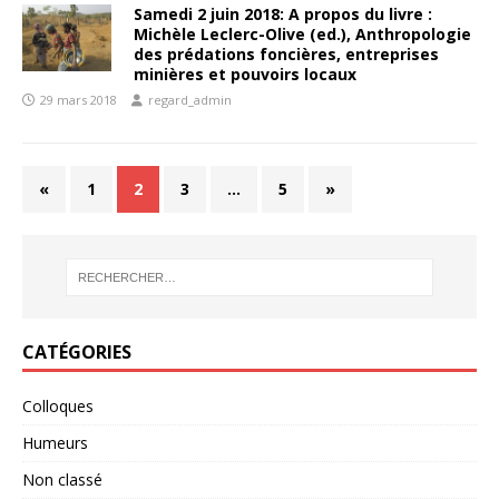
Samedi 2 juin 2018: A propos du livre :
Michèle Leclerc-Olive (ed.), Anthropologie
des prédations foncières, entreprises
minières et pouvoirs locaux
29 mars 2018
regard_admin
«
1
2
3
…
5
»
CATÉGORIES
Colloques
Humeurs
Non classé