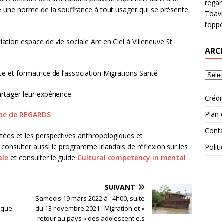
rega
e une norme de la souffrance à tout usager qui se présente
Toavi
l’opp
ociation espace de vie sociale Arc en Ciel à Villeneuve St
ARC
te et formatrice de l’association Migrations Santé
artager leur expérience.
Crédi
Plan 
tube de REGARDS
Cont
tées et les perspectives anthropologiques et
 consulter aussi le programme irlandais de réflexion sur les
Polit
ale
et consulter le guide
Cultural competency in mental
SUIVANT
Samedis 19 mars 2022 à 14h00, suite
lque
du 13 novembre 2021 : Migration et «
retour au pays » des adolescent.e.s