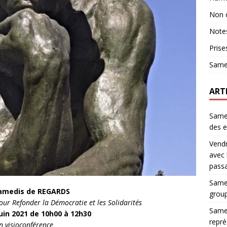
Non 
Notes
Prise
Same
ART
Samed
des e
Vendr
avec 
pass
Samed
amedis de REGARDS
group
pour Refonder la Démocratie et les Solidarités
Samed
uin 2021 de 10h00 à 12h30
repré
n visioconférence