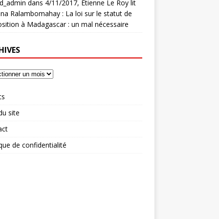
rd_admin
dans
4/11/2017, Etienne Le Roy lit
na Ralambomahay : La loi sur le statut de
osition à Madagascar : un mal nécessaire
HIVES
ts
du site
act
ique de confidentialité