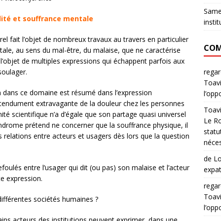
Samed
lité et souffrance mentale
instit
l fait l’objet de nombreux travaux au travers en particulier
COM
tale, au sens du mal-être, du malaise, que ne caractérise
 l’objet de multiples expressions qui échappent parfois aux
rega
soulager.
Toavi
on dans ce domaine est résumé dans l’expression
l’opp
tendument extravagante de la douleur chez les personnes
Toav
ité scientifique n’a d’égale que son partage quasi universel
Le Ro
yndrome prétend ne concerner que la souffrance physique, il
statu
s relations entre acteurs et usagers dès lors que la question
néces
de Lo
oulés entre l’usager qui dit (ou pas) son malaise et l’acteur
expat
te expression.
rega
Toavi
 différentes sociétés humaines ?
l’opp
tains acteurs des institutions peuvent exprimer, dans une