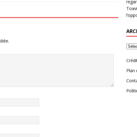
rega
Toavi
l’opp
ARC
liée.
Crédi
Plan 
Cont
Polit