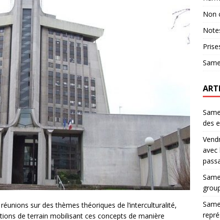
Non 
Notes
Prise
Same
ART
Samed
des e
Vendr
avec 
pass
Samed
group
Samed
unions sur des thèmes théoriques de l’interculturalité,
repré
ctions de terrain mobilisant ces concepts de manière