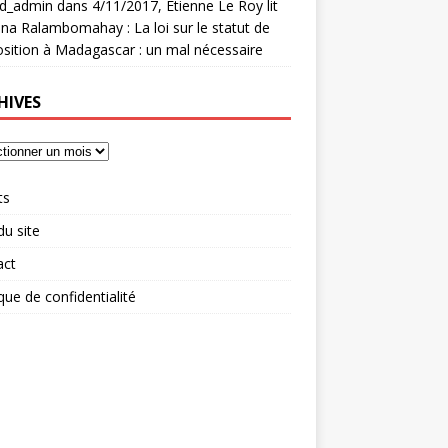
rd_admin
dans
4/11/2017, Etienne Le Roy lit
na Ralambomahay : La loi sur le statut de
osition à Madagascar : un mal nécessaire
HIVES
ts
du site
act
ique de confidentialité