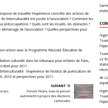
Samed
instit
pose de travailler l’expérience concrète des acteurs de
 de l’interculturalité est posée à l’association ? Comment les
COM
x préoccupations ? Quels sont les écueils, les obstacles ?
 démarrage de l’association ? Quelles perspectives pour
rega
Toavi
l’opp
tion-action avec le Programme Réussite Éducative de
Toav
Le Ro
iation culturelle dans les tribunaux pour enfants de Paris,
statu
 Créteil pour 2011
néces
nterculturalité : l’expérience de l’institut de puériculture de
09, 2010 et perspectives pour 2011.
de Lo
expat
SUIVANT
rega
ascars,
Penser l’Autre, mais le penser
autrement! A propos des élections
Toavi
cantonales
l’opp