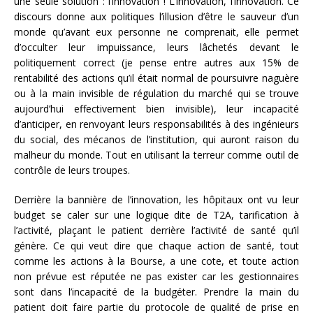
une seule solution : l’innovation ! L’innovation, l’innovation. Ce
discours donne aux politiques l’illusion d’être le sauveur d’un
monde qu’avant eux personne ne comprenait, elle permet
d’occulter leur impuissance, leurs lâchetés devant le
politiquement correct (je pense entre autres aux 15% de
rentabilité des actions qu’il était normal de poursuivre naguère
ou à la main invisible de régulation du marché qui se trouve
aujourd’hui effectivement bien invisible), leur incapacité
d’anticiper, en renvoyant leurs responsabilités à des ingénieurs
du social, des mécanos de l’institution, qui auront raison du
malheur du monde. Tout en utilisant la terreur comme outil de
contrôle de leurs troupes.
Derrière la bannière de l’innovation, les hôpitaux ont vu leur
budget se caler sur une logique dite de T2A, tarification à
l’activité, plaçant le patient derrière l’activité de santé qu’il
génère. Ce qui veut dire que chaque action de santé, tout
comme les actions à la Bourse, a une cote, et toute action
non prévue est réputée ne pas exister car les gestionnaires
sont dans l’incapacité de la budgéter. Prendre la main du
patient doit faire partie du protocole de qualité de prise en